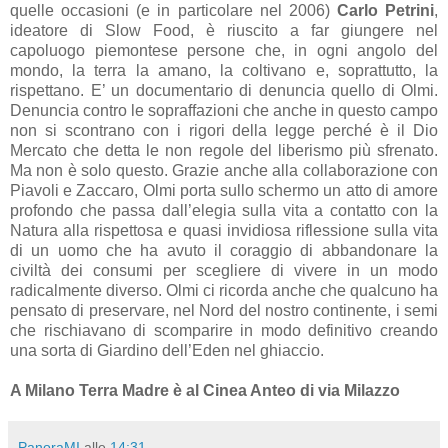
quelle occasioni (e in particolare nel 2006)
Carlo Petrini
,
ideatore di Slow Food, è riuscito a far giungere nel
capoluogo piemontese persone che, in ogni angolo del
mondo, la terra la amano, la coltivano e, soprattutto, la
rispettano. E’ un documentario di denuncia quello di Olmi.
Denuncia contro le sopraffazioni che anche in questo campo
non si scontrano con i rigori della legge perché è il Dio
Mercato che detta le non regole del liberismo più sfrenato.
Ma non è solo questo. Grazie anche alla collaborazione con
Piavoli e Zaccaro, Olmi porta sullo schermo un atto di amore
profondo che passa dall’elegia sulla vita a contatto con la
Natura alla rispettosa e quasi invidiosa riflessione sulla vita
di un uomo che ha avuto il coraggio di abbandonare la
civiltà dei consumi per scegliere di vivere in un modo
radicalmente diverso. Olmi ci ricorda anche che qualcuno ha
pensato di preservare, nel Nord del nostro continente, i semi
che rischiavano di scomparire in modo definitivo creando
una sorta di Giardino dell’Eden nel ghiaccio.
A Milano Terra Madre è al Cinea Anteo di via Milazzo
PanoraMI
alle
14:31