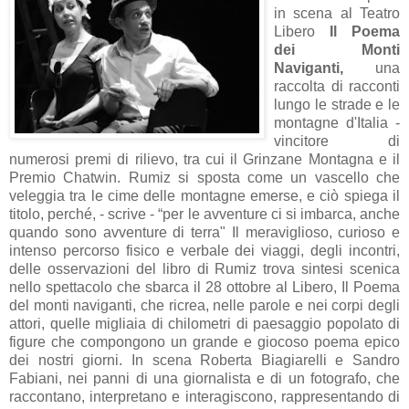
in scena al Teatro
Libero
Il Poema
dei Monti
Naviganti,
una
raccolta di racconti
lungo le strade e le
montagne d'Italia -
vincitore di
numerosi premi di rilievo, tra cui il Grinzane Montagna e il
Premio Chatwin. Rumiz si sposta come un vascello che
veleggia tra le cime delle montagne emerse, e ciò spiega il
titolo, perché, - scrive - “per le avventure ci si imbarca, anche
quando sono avventure di terra" Il meraviglioso, curioso e
intenso percorso fisico e verbale dei viaggi, degli incontri,
delle osservazioni del libro di Rumiz trova sintesi scenica
nello spettacolo che sbarca il 28 ottobre al Libero, Il Poema
del monti naviganti, che ricrea, nelle parole e nei corpi degli
attori, quelle migliaia di chilometri di paesaggio popolato di
figure che compongono un grande e giocoso poema epico
dei nostri giorni. In scena Roberta Biagiarelli e Sandro
Fabiani, nei panni di una giornalista e di un fotografo, che
raccontano, interpretano e interagiscono, rappresentando di