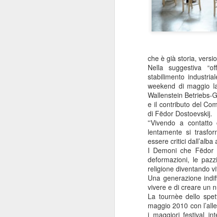
che è già storia, versi
Nella suggestiva “of
stabilimento industri
weekend di maggio la 
Wallenstein Betriebs-G
e il contributo del Co
di Fëdor Dostoevskij.
''Vivendo a contatto
lentamente si trasf
essere critici dall’alba
I Demoni che Fëdor D
deformazioni, le paz
religione diventando vi
Una generazione indiff
vivere e di creare un
La tournèe dello spe
maggio 2010 con l’alle
i maggiori festival in