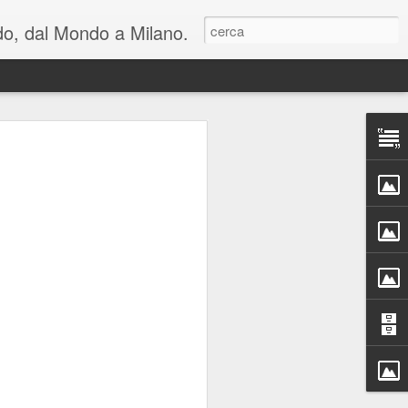
ondo, dal Mondo a Milano.
lienti e una riflessione
n cui viviamo: al
hiara Noschese e
areschi in Novembre
mica perfetta, in due atti, con cambi