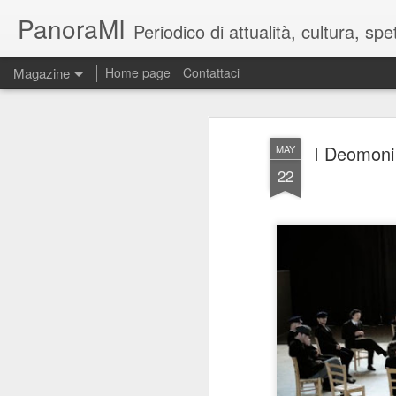
PanoraMI
Periodico di attualità, cultura, s
Magazine
Home page
Contattaci
I Deomoni 
MAY
22