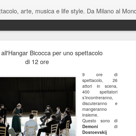
pettacolo, arte, musica e life style. Da Milano al M
all'Hangar Bicocca per uno spettacolo
di 12 ore
9 ore di
spettacolo, 26
Battute tag
MAY
attori in scena,
7
sul mondo i
400 spettatori
s’incontreranno,
Manzoni C
discuteranno e
mangeranno
Luca Barb
insieme.
Questo sono di
di Mamet
Demoni
di
Dostoevskij
November è una macchina co