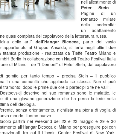
nell'allestimento di
di ritmo continui e riparten
Peter Stein
.
colpo ben assestato. Protag
Pagine di un
Barbareschi, Simone Colomb
romanzo miliare
anche regista. La commedia
della modernità:
umorismo cinico e affilato, 
un adattamento
non lascia spazio alla med
one quasi completa del capolavoro della letteratura russa.
dell’anno delle elezioni pre
ficina delle arti”
dell’Hangar Bicocca
, parte del vasto
segue il presidente uscente 
ale appartenuto al Gruppo Ansaldo, si terrà negli ultimi due
rielezione sono minate da u
titanica produzione - realizzata da Tieffe Teatro Milano e
scarsi e dalla minaccia di 
mbH Berlin in collaborazione con Napoli Teatro Festival Italia
mune di Milano - de “I Demoni” di Peter Stein, dal capolavoro
 di gomito per tanto tempo – precisa Stein – il pubblico
Malinconico -
FEB
orma in una comunità che applaude se stessa. Non si può
25
Moderatamente
 al tramonto: dopo le prime due ore o partecipi o te ne vai!''.
felice.....al Manzoni in
ostoevskij descrive nel suo romanzo sono le malattie, le
scena Massimiliano
zie di una giovane generazione che ha perso la fede nella
ttima dell’ideologia.
Gallo
erente, senza orientamento, nichilista ma piena di voglia di
Dal 24 febbraio all’8 marzo 2026 il
 nuovo mondo, l’uomo nuovo.
Teatro Manzoni di Milano propone
ttacolo partirà nei weekend del 22 e 23 maggio e 29 e 30
MALINCONICO – Moderatamente
stimento all'Hangar Bicocca di Milano per proseguire poi con
felice, il nuovo progetto teatrale
ternazionali, tra cui il Lincoln Center Festival di New York,