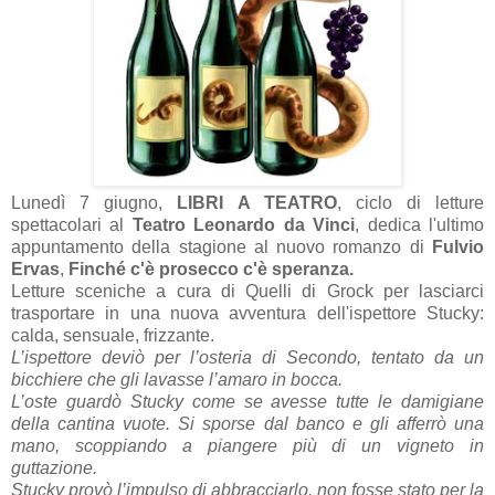
Lunedì 7 giugno,
LIBRI A TEATRO
, ciclo di letture
spettacolari al
Teatro Leonardo da Vinci
, dedica l'ultimo
appuntamento della stagione al nuovo romanzo di
Fulvio
Ervas
,
Finché c'è prosecco c'è speranza.
Letture sceniche a cura di Quelli di Grock per lasciarci
trasportare in una nuova avventura dell'ispettore Stucky:
calda, sensuale, frizzante.
L’ispettore deviò per l’osteria di Secondo, tentato da un
bicchiere che gli lavasse l’amaro in bocca.
L’oste guardò Stucky come se avesse tutte le damigiane
della cantina vuote. Si sporse dal banco e gli afferrò una
mano, scoppiando a piangere più di un vigneto in
guttazione.
Stucky provò l’impulso di abbracciarlo, non fosse stato per la