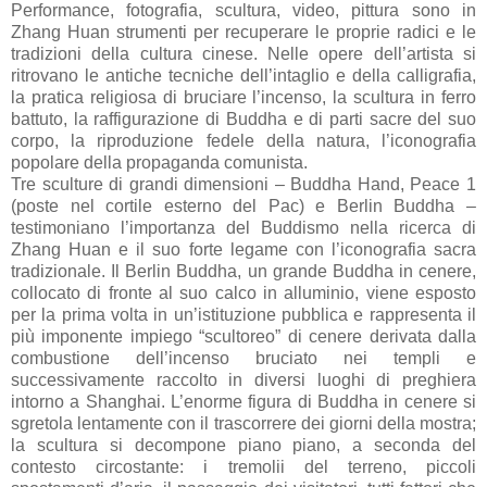
Performance, fotografia, scultura, video, pittura sono in
Zhang Huan strumenti per recuperare le proprie radici e le
tradizioni della cultura cinese. Nelle opere dell’artista si
ritrovano le antiche tecniche dell’intaglio e della calligrafia,
la pratica religiosa di bruciare l’incenso, la scultura in ferro
battuto, la raffigurazione di Buddha e di parti sacre del suo
corpo, la riproduzione fedele della natura, l’iconografia
popolare della propaganda comunista.
Tre sculture di grandi dimensioni – Buddha Hand, Peace 1
(poste nel cortile esterno del Pac) e Berlin Buddha –
testimoniano l’importanza del Buddismo nella ricerca di
Zhang Huan e il suo forte legame con l’iconografia sacra
tradizionale. Il Berlin Buddha, un grande Buddha in cenere,
collocato di fronte al suo calco in alluminio, viene esposto
per la prima volta in un’istituzione pubblica e rappresenta il
più imponente impiego “scultoreo” di cenere derivata dalla
combustione dell’incenso bruciato nei templi e
successivamente raccolto in diversi luoghi di preghiera
intorno a Shanghai. L’enorme figura di Buddha in cenere si
sgretola lentamente con il trascorrere dei giorni della mostra;
la scultura si decompone piano piano, a seconda del
contesto circostante: i tremolii del terreno, piccoli