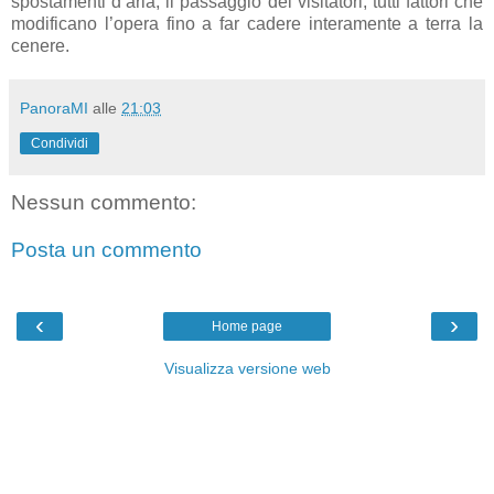
spostamenti d’aria, il passaggio dei visitatori, tutti fattori che
modificano l’opera fino a far cadere interamente a terra la
cenere.
PanoraMI
alle
21:03
Condividi
Nessun commento:
Posta un commento
‹
›
Home page
Visualizza versione web