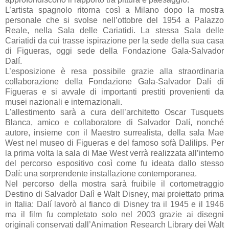
L’artista spagnolo ritorna così a Milano dopo la mostra
personale che si svolse nell’ottobre del 1954 a Palazzo
Reale, nella Sala delle Cariatidi. La stessa Sala delle
Cariatidi da cui trasse ispirazione per la sede della sua casa
di Figueras, oggi sede della Fondazione Gala-Salvador
Dalí.
L’esposizione è resa possibile grazie alla straordinaria
collaborazione della Fondazione Gala-Salvador Dalí di
Figueras e si avvale di importanti prestiti provenienti da
musei nazionali e internazionali.
L'allestimento sarà a cura dell’architetto Oscar Tusquets
Blanca, amico e collaboratore di Salvador Dalí, nonché
autore, insieme con il Maestro surrealista, della sala Mae
West nel museo di Figueras e del famoso sofà Dalilips. Per
la prima volta la sala di Mae West verrà realizzata all’interno
del percorso espositivo così come fu ideata dallo stesso
Dalí: una sorprendente installazione contemporanea.
Nel percorso della mostra sarà fruibile il cortometraggio
Destino di Salvador Dalì e Walt Disney, mai proiettato prima
in Italia: Dalí lavorò al fianco di Disney tra il 1945 e il 1946
ma il film fu completato solo nel 2003 grazie ai disegni
originali conservati dall’Animation Research Library dei Walt