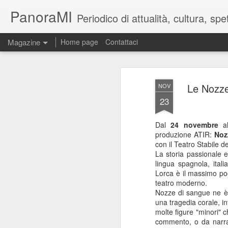
PanoraMI
Periodico di attualità, cultura, s
Magazine
Home page
Contattaci
Le Nozze
NOV
23
Dal
24 novembre
al
produzione ATIR:
Noz
con il Teatro Stabile d
La storia passionale e
lingua spagnola, ital
Lorca è il massimo poe
teatro moderno.
Nozze di sangue ne è u
una tragedia corale, i
molte figure "minori" 
commento, o da narrat