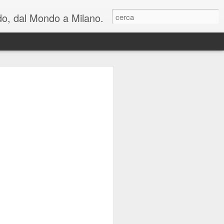
ondo, dal Mondo a Milano.
lienti e una riflessione
n cui viviamo: al
hiara Noschese e
areschi in Novembre
mica perfetta, in due atti, con cambi