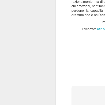
razionalmente, ma di cu
cui emozioni, sentimen
perdono la capacità 
dramma che è nell’aria 
P
Etichette:
atir
f