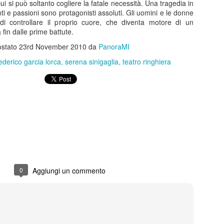
i si può soltanto cogliere la fatale necessità. Una tragedia in
di ritmo continui e riparten
ti e passioni sono protagonisti assoluti. Gli uomini e le donne
colpo ben assestato. Protag
di controllare il proprio cuore, che diventa motore di un
Barbareschi, Simone Colomb
fin dalle prime battute.
anche regista. La commedia
umorismo cinico e affilato, 
ostato
23rd November 2010
da
PanoraMI
non lascia spazio alla med
ederico garcia lorca
serena sinigaglia
teatro ringhiera
dell’anno delle elezioni pre
segue il presidente uscente 
rielezione sono minate da u
scarsi e dalla minaccia di 
Malinconico -
FEB
25
Moderatamente
felice.....al Manzoni in
scena Massimiliano
0
Aggiungi un commento
Gallo
Dal 24 febbraio all’8 marzo 2026 il
Teatro Manzoni di Milano propone
MALINCONICO – Moderatamente
felice, il nuovo progetto teatrale