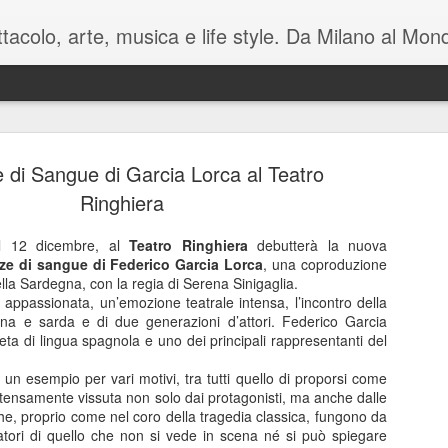
pettacolo, arte, musica e life style. Da Milano al M
 di Sangue di Garcia Lorca al Teatro
Ringhiera
 12 dicembre, al
Teatro Ringhiera
debutterà la nuova
ze di sangue di Federico Garcia Lorca
, una coproduzione
Battute tag
MAY
ella Sardegna, con la regia di Serena Sinigaglia.
7
sul mondo i
 appassionata, un’emozione teatrale intensa, l’incontro della
iana e sarda e di due generazioni d’attori. Federico Garcia
Manzoni C
ta di lingua spagnola e uno dei principali rappresentanti del
Luca Barb
n esempio per vari motivi, tra tutti quello di proporsi come
ntensamente vissuta non solo dai protagonisti, ma anche dalle
di Mamet
che, proprio come nel coro della tragedia classica, fungono da
ori di quello che non si vede in scena né si può spiegare
November è una macchina co