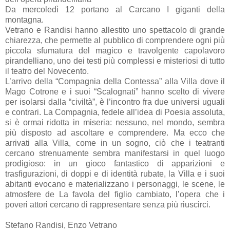
Da mercoledì 12 portano al Carcano I giganti della
montagna.
Vetrano e Randisi hanno allestito uno spettacolo di grande
chiarezza, che permette al pubblico di comprendere ogni più
piccola sfumatura del magico e travolgente capolavoro
pirandelliano, uno dei testi più complessi e misteriosi di tutto
il teatro del Novecento.
L’arrivo della “Compagnia della Contessa” alla Villa dove il
Mago Cotrone e i suoi “Scalognati” hanno scelto di vivere
per isolarsi dalla “civiltà”, è l’incontro fra due universi uguali
e contrari. La Compagnia, fedele all’idea di Poesia assoluta,
si è ormai ridotta in miseria: nessuno, nel mondo, sembra
più disposto ad ascoltare e comprendere. Ma ecco che
arrivati alla Villa, come in un sogno, ciò che i teatranti
cercano strenuamente sembra manifestarsi in quel luogo
prodigioso: in un gioco fantastico di apparizioni e
trasfigurazioni, di doppi e di identità rubate, la Villa e i suoi
abitanti evocano e materializzano i personaggi, le scene, le
atmosfere de La favola del figlio cambiato, l’opera che i
poveri attori cercano di rappresentare senza più riuscirci.
Stefano Randisi, Enzo Vetrano