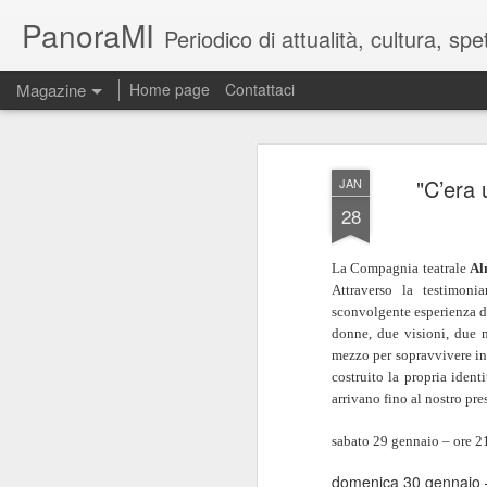
PanoraMI
Periodico di attualità, cultura, s
Magazine
Home page
Contattaci
"C’era 
JAN
28
La Compagnia teatrale
Al
Attraverso la testimoni
sconvolgente esperienza d
donne, due visioni, due m
mezzo per sopravvivere inv
costruito la propria iden
arrivano fino al nostro pre
sabato 29 gennaio – ore 2
domenica 30 gennaio –