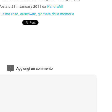
di ritmo continui e riparten
Postato
28th January 2011
da
PanoraMI
colpo ben assestato. Protag
Barbareschi, Simone Colomb
e:
alma rose
auschwitz
giornata della memoria
anche regista. La commedia
umorismo cinico e affilato, 
non lascia spazio alla med
dell’anno delle elezioni pre
segue il presidente uscente 
rielezione sono minate da u
scarsi e dalla minaccia di 
Malinconico -
FEB
0
Aggiungi un commento
25
Moderatamente
felice.....al Manzoni in
scena Massimiliano
Gallo
Dal 24 febbraio all’8 marzo 2026 il
Teatro Manzoni di Milano propone
MALINCONICO – Moderatamente
felice, il nuovo progetto teatrale