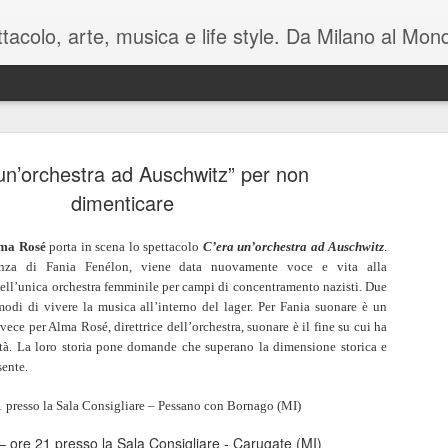
pettacolo, arte, musica e life style. Da Milano al M
un’orchestra ad Auschwitz” per non
dimenticare
ma Rosé
porta in scena lo spettacolo
C’era un’orchestra ad Auschwitz
.
Battute tag
MAY
anza di
Fania Fenélon, viene data nuovamente voce e vita alla
ell’unica orchestra femminile per campi di concentramento nazisti. Due
7
sul mondo i
odi di vivere la musica all’interno del lager. Per Fania suonare è un
ece per Alma Rosé, direttrice dell’orchestra, suonare è il fine su cui ha
Manzoni C
tità. La loro storia pone domande che superano la dimensione storica e
sente.
Luca Barb
di Mamet
1 presso la Sala Consigliare – Pessano con Bornago (MI)
 ore 21 presso la Sala Consigliare - Carugate (MI)
November è una macchina co