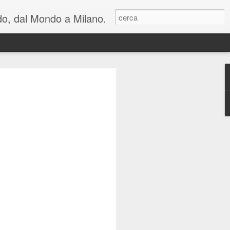
ondo, dal Mondo a Milano.
lienti e una riflessione
n cui viviamo: al
hiara Noschese e
areschi in Novembre
mica perfetta, in due atti, con cambi