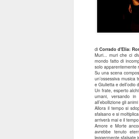
di
Corrado d'Elia: Ro
Muri... muri che ci d
mondo fatto di incomp
solo apparentemente r
Su una scena composta
un’ossessiva musica t
e Giulietta e dell’odio 
Un frate, esperto alch
umani, versando in 
all’ebollizione gli anim
Allora il tempo si sd
sfalsano e si moltiplic
arriverà mai e il tempo
Amore e Morte ancor
avrebbe tenuto eter
leggermente sfalsate i