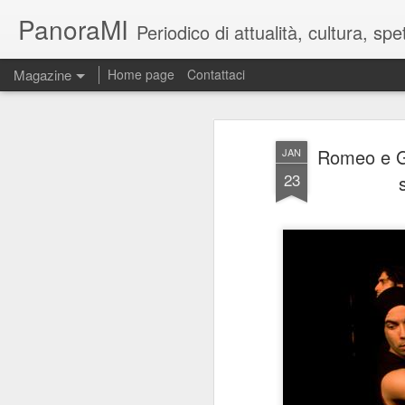
PanoraMI
Periodico di attualità, cultura, s
Magazine
Home page
Contattaci
Romeo e Gi
JAN
23