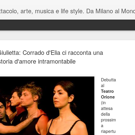
pettacolo, arte, musica e life style. Da Milano al M
ulietta: Corrado d'Elia ci racconta una
storia d'amore intramontabile
Battute tag
Debutta
MAY
al
7
sul mondo i
Teatro
Orione
Manzoni C
(in
attesa
Luca Barb
della
prossim
di Mamet
a
riapertu
November è una macchina co