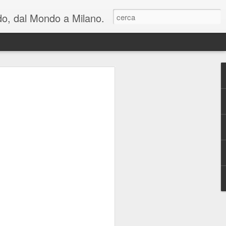
ondo, dal Mondo a Milano.
lienti e una riflessione
n cui viviamo: al
hiara Noschese e
areschi in Novembre
mica perfetta, in due atti, con cambi