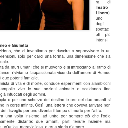
ra di
di ritmo continui e riparten
Teatro
colpo ben assestato. Protag
Libero
)
Barbareschi, Simone Colomb
uno
anche regista. La commedia
degli
umorismo cinico e affilato, 
spettac
non lascia spazio alla med
oli più
dell’anno delle elezioni pre
intensi
segue il presidente uscente 
meo e Giulietta
rielezione sono minate da u
ividono, che ci inventiamo per riuscire a sopravvivere in un
scarsi e dalla minaccia di 
rensioni, solo per darci una forma, una dimensione che sia
eale.
 da muri umani che si muovono e si intrecciano al ritmo di
rance, riviviamo l'appassionata vicenda dell’amore di Romeo
Malinconico -
FEB
di due potenti famiglie.
25
Moderatamente
imista di vita e di morte, conduce esperimenti con alambicchi
felice.....al Manzoni in
ampolle vive le sue pozioni animate e scaldando fino
scena Massimiliano
i già infuocati degli uomini.
oppia e per uno scherzo del destino le ore dei due amanti si
Gallo
ano in corse infinite. Così, una lettera che doveva arrivare non
Dal 24 febbraio all’8 marzo 2026 il
 del risveglio per uno diventa il tempo di morte per l'altro.
Teatro Manzoni di Milano propone
a una volta insieme, ad unire per sempre ciò che l'odio
MALINCONICO – Moderatamente
namente distante: due amanti, parti tenute insieme ma
felice, il nuovo progetto teatrale
n un'unica, meravigliosa, eterna storia d'amore.