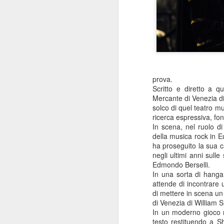
prova.
Scritto e diretto a 
Mercante di Venezia di
solco di quel teatro m
ricerca espressiva, fon
In scena, nel ruolo di
della musica rock in E
ha proseguito la sua 
negli ultimi anni sulle
Edmondo Berselli.
In una sorta di hanga
attende di incontrare 
di mettere in scena u
di Venezia di William 
In un moderno gioco me
testo restituendo a S