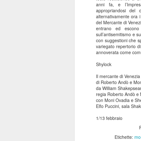
anni fa, e l’Impre
Flavio Insinna e Giulia
APR
appropriandosi del 
15
Fiume protagonisti al
alternativamente ora i
Manzoni con Gente di
del Mercante di Venezia,
Facili Costumi, scritta
entrano ed escono d
sull’antisemitismo e su
da Nino e diretta da
con suggestioni che sp
Luca Manfredi
variegato repertorio d
Dal 14 al 26 aprile 2026 il Teatro
annoverata come commed
Manzoni di Milano propone
N
GENTE DI FACILI COSTUMI, in
Shylock
cui Flavio Insinna, affiancato da
Giulia Fiume, è il protagonista
C
Il mercante di Venezia
della commedia scritta da Nino
Ca
di Roberto Andò e Mo
Manfredi e ora proposta con la
de
da William Shakepsea
regia del figlio Luca.
di
regia Roberto Andò e
Gi
con Moni Ovadia e She
Andato in scena per la prima volta
Elfo Puccini, sala Sha
nel 1988, con lo stesso Nino
Manfredi nei panni del
1/13 febbraio
protagonista, questo testo è
considerato ancora oggi uno dei
O
più eclatanti apparso sulle scene
Etichette:
mon
teatrali italiane negli ultimi