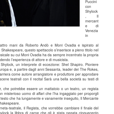
Puccini
di ritmo continui e riparten
con
colpo ben assestato. Protag
Shylock
Barbareschi, Simone Colomb
, Il
anche regista. La commedia
mercant
umorismo cinico e affilato, 
e di
non lascia spazio alla med
Venezia
dell’anno delle elezioni pre
in
segue il presidente uscente 
rielezione sono minate da u
quattro mani da Roberto Andò e Moni Ovadia e ispirato al
scarsi e dalla minaccia di 
 Shakespeare, questo spettacolo s’inserisce a pieno titolo nel
usicale su cui Moni Ovadia ha da sempre incentrato la propria
dendo l’esperienza di attore e di musicista.
 Shylock, un interprete di eccezione: Shel Shapiro. Pioniere
Malinconico -
FEB
uropa e, a partire dagli anni Sessanta, leader dei The Rokes,
25
Moderatamente
carriera come autore arrangiatore e produttore per approdare
felice.....al Manzoni in
 scene teatrali con il recital Sarà una bella società su testi di
scena Massimiliano
r, che potrebbe essere un mattatoio o un teatro, un regista
Gallo
un misterioso uomo di affari che l’ha ingaggiato per proporgli
Dal 24 febbraio all’8 marzo 2026 il
n testo che ha lungamente e vanamente inseguito, Il Mercante
Teatro Manzoni di Milano propone
Shakespeare.
MALINCONICO – Moderatamente
ta-teatrale, il Regista, che vorrebbe cambiare il finale del
felice, il nuovo progetto teatrale
hylock la libbra di carne che gli è stata negata cinquecento