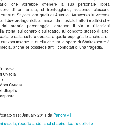
tratto dalla serie di romanzi, scritti
sario, che vorrebbe ottenere la sua personale libbra
Al Manzoni....a
MAR
da Diego De Silva e consacrati al
cuore di un artista, si fronteggiano, vestendo ciascuno
20
qualcuno piace caldo!
successo dalla fiction tv
 panni di Shylock ora quelli di Antonio. Attraverso la vicenda
interpretata da Massimiliano Gallo
Dal 17 al 29 marzo 2026 il Teatro
 i due protagonisti, affiancati da musicisti, attori e attrici che
che qui, in veste di protagonista
Manzoni di Milano propone A
al proprio personaggio, daranno il via a riflessioni
ma anche di regista, ne ha
QUALCUNO PIACE CALDO, il
lla storia, sul denaro e sul teatro, sul concetto stesso di arte,
ricavato ora, con lo stesso De
progetto teatrale di Geppy
aziano dalla cultura ebraica a quella pop, grazie anche a un
Silva, una versione teatrale per
Gleijeses tratto dal celeberrimo
i canzoni inserite in quella che tra le opere di Shakespeare è
portare sulla viva scena del palco
film del 1959, diretto da Billy
ia, anche se possiede tutti i connotati di una tragedia.
la voce (e il corpo) narrante di un
Wilder ed interpretato da Jack
Al Carcano arrivano le Olimpiadi con Circles, il
OV
personaggio amato da un vasto
Lemmon, Tony Curtis e Marilyn
6
Viaggio dei Giochi
pubblico
Monroe.
IRCLES, IL VIAGGIO DEI GIOCHI animerà il palco del Teatro
 in prova
rcano di Milano.Già in scena a Livigno ad un anno esatto dall'avvio
Nei loro ruoli rispettivamente
ni Ovadia
lla competizione a 5 cerchi, lo spettacolo è inserito anche nell’ambito
Giulio Corso, Gianluca Ferrato ed
re
 Cultural Olympiad, il programma di eventi culturali e artistici legati ai
Euridice Axen guidano un ricco e
 Moni Ovadia
ochi Olimpici e Paralimpici di Milano Cortina 2026.
variegato cast di attori in uno
l Shapiro
spettacolo che omaggia il genio di
kespeare
Billy Wilder con un allestimento
originale e travolgente.
Postato
31st January 2011
da
PanoraMI
All'Arcimboldi il musical su Frida Hahlo, con Drusilla
CT
i ovadia
roberto andò
shel shapiro
teatro dell'elfo
31
Foer