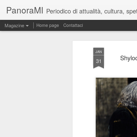
PanoraMI
Periodico di attualità, cultura, s
Magazine
Home page
Contattaci
JAN
Shyloc
31