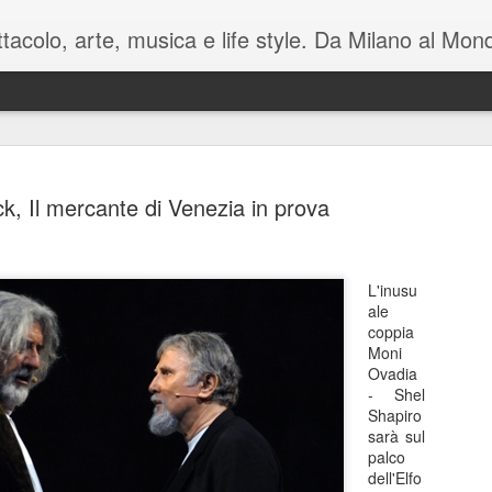
pettacolo, arte, musica e life style. Da Milano al M
k, Il mercante di Venezia in prova
Battute tag
L'inusu
MAY
ale
7
sul mondo i
coppia
Moni
Manzoni C
Ovadia
- Shel
Luca Barb
Shapiro
sarà sul
di Mamet
palco
dell'Elfo
November è una macchina co