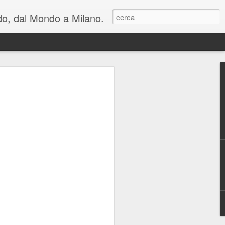
ondo, dal Mondo a Milano.
lienti e una riflessione
n cui viviamo: al
hiara Noschese e
areschi in Novembre
mica perfetta, in due atti, con cambi