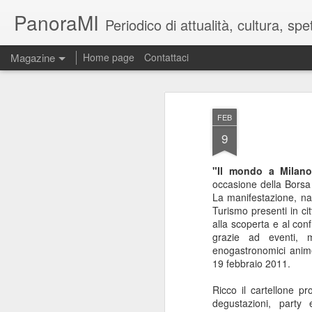
PanoraMI
Periodico di attualità, cultura, s
Magazine
Home page
Contattaci
FEB
9
"Il mondo a Milan
occasione della Borsa 
La manifestazione, nat
Turismo presenti in cit
alla scoperta e al con
grazie ad eventi, m
enogastronomici animer
19 febbraio 2011.
Ricco il cartellone p
degustazioni, party