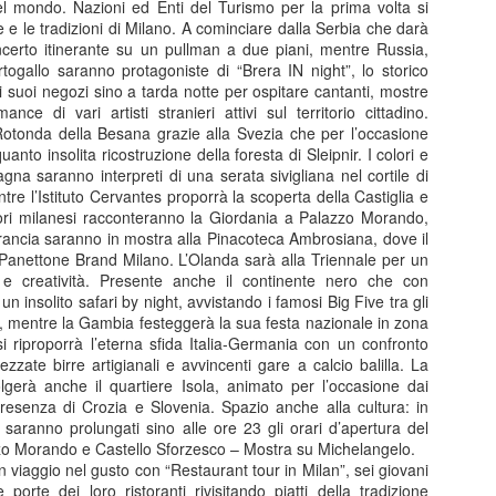
del mondo. Nazioni ed Enti del Turismo per la prima volta si
di ritmo continui e riparten
e e le tradizioni di Milano. A cominciare dalla Serbia che darà
colpo ben assestato. Protag
oncerto itinerante su un pullman a due piani, mentre Russia,
Barbareschi, Simone Colomb
togallo saranno protagoniste di “Brera IN night”, lo storico
anche regista. La commedia
i i suoi negozi sino a tarda notte per ospitare cantanti, mostre
umorismo cinico e affilato, 
ance di vari artisti stranieri attivi sul territorio cittadino.
non lascia spazio alla med
 Rotonda della Besana grazie alla Svezia che per l’occasione
dell’anno delle elezioni pre
anto insolita ricostruzione della foresta di Sleipnir. I colori e
segue il presidente uscente 
gna saranno interpreti di una serata sivigliana nel cortile di
rielezione sono minate da u
tre l’Istituto Cervantes proporrà la scoperta della Castiglia e
scarsi e dalla minaccia di 
tori milanesi racconteranno la Giordania a Palazzo Morando,
Francia saranno in mostra alla Pinacoteca Ambrosiana, dove il
l Panettone Brand Milano. L’Olanda sarà alla Triennale per un
 e creatività. Presente anche il continente nero che con
Malinconico -
FEB
un insolito safari by night, avvistando i famosi Big Five tra gli
25
Moderatamente
ittà, mentre la Gambia festeggerà la sua festa nazionale in zona
felice.....al Manzoni in
i riproporrà l’eterna sfida Italia-Germania con un confronto
scena Massimiliano
ezzate birre artigianali e avvincenti gare a calcio balilla. La
lgerà anche il quartiere Isola, animato per l’occasione dai
Gallo
presenza di Crozia e Slovenia. Spazio anche alla cultura: in
Dal 24 febbraio all’8 marzo 2026 il
 saranno prolungati sino alle ore 23 gli orari d’apertura del
Teatro Manzoni di Milano propone
o Morando e Castello Sforzesco – Mostra su Michelangelo.
MALINCONICO – Moderatamente
n viaggio nel gusto con “Restaurant tour in Milan”, sei giovani
felice, il nuovo progetto teatrale
porte dei loro ristoranti rivisitando piatti della tradizione