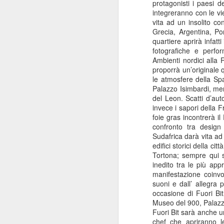
protagonisti i paesi 
integreranno con le vi
vita ad un insolito c
Grecia, Argentina, Por
quartiere aprirà infatt
fotografiche e perform
Ambienti nordici alla
proporrà un’originale qu
le atmosfere della Spa
Palazzo Isimbardi, men
del Leon. Scatti d’au
invece i sapori della 
foie gras incontrerà i
confronto tra design
Sudafrica darà vita ad 
edifici storici della c
Tortona; sempre qui s
inedito tra le più appr
manifestazione coinvo
suoni e dall’ allegra 
occasione di Fuori Bit
Museo del 900, Palazz
Fuori Bit sarà anche u
chef che apriranno le 