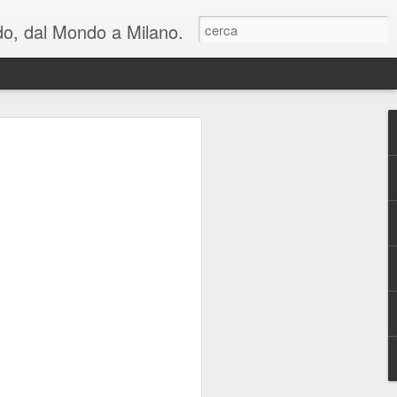
ondo, dal Mondo a Milano.
lienti e una riflessione
n cui viviamo: al
hiara Noschese e
areschi in Novembre
mica perfetta, in due atti, con cambi