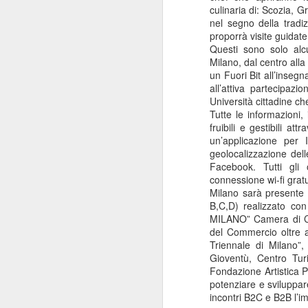
culinaria di: Scozia, 
Flavio Insinna e Giulia
APR
nel segno della trad
15
Fiume protagonisti al
proporrà visite guidate
Manzoni con Gente di
Questi sono solo al
Facili Costumi, scritta
Milano, dal centro alla 
un Fuori Bit all’insegn
da Nino e diretta da
all’attiva partecipazi
Luca Manfredi
Università cittadine c
Dal 14 al 26 aprile 2026 il Teatro
Tutte le informazioni,
Manzoni di Milano propone
fruibili e gestibili at
N
GENTE DI FACILI COSTUMI, in
un’applicazione per
cui Flavio Insinna, affiancato da
geolocalizzazione del
Giulia Fiume, è il protagonista
C
Facebook. Tutti gli o
della commedia scritta da Nino
Ca
connessione wi-fi gratu
Manfredi e ora proposta con la
de
Milano sarà presente 
regia del figlio Luca.
di
B,C,D) realizzato c
Gi
MILANO” Camera di C
Andato in scena per la prima volta
del Commercio oltre a
nel 1988, con lo stesso Nino
Triennale di Milano”,
Manfredi nei panni del
Gioventù, Centro Turi
protagonista, questo testo è
Fondazione Artistica P
considerato ancora oggi uno dei
potenziare e sviluppa
O
più eclatanti apparso sulle scene
incontri B2C e B2B l’imm
teatrali italiane negli ultimi