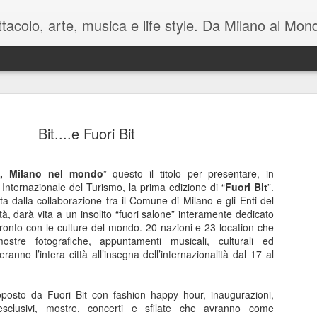
pettacolo, arte, musica e life style. Da Milano al M
Bit....e Fuori Bit
o, Milano nel mondo
” questo il titolo per presentare, in
Internazionale del Turismo, la prima edizione di “
Fuori Bit
Battute tag
”.
MAY
a dalla collaborazione tra il Comune di Milano e gli Enti del
7
sul mondo i
tà, darà vita a un insolito “fuori salone” interamente dedicato
fronto con le culture del mondo. 20 nazioni e 23 location che
Manzoni C
ostre fotografiche, appuntamenti musicali, culturali ed
anno l’intera città all’insegna dell’internazionalità dal 17 al
Luca Barb
di Mamet
roposto da Fuori Bit con fashion happy hour, inaugurazioni,
 esclusivi, mostre, concerti e sfilate che avranno come
November è una macchina co