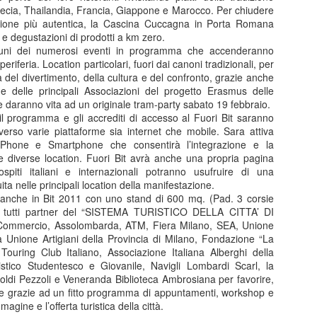
tratto dalla serie di romanzi, scritti
Grecia, Thailandia, Francia, Giappone e Marocco. Per chiudere
Al Manzoni....a
MAR
da Diego De Silva e consacrati al
izione più autentica, la Cascina Cuccagna in Porta Romana
20
qualcuno piace caldo!
successo dalla fiction tv
 e degustazioni di prodotti a km zero.
interpretata da Massimiliano Gallo
Dal 17 al 29 marzo 2026 il Teatro
cuni dei numerosi eventi in programma che accenderanno
che qui, in veste di protagonista
Manzoni di Milano propone A
periferia. Location particolari, fuori dai canoni tradizionali, per
ma anche di regista, ne ha
QUALCUNO PIACE CALDO, il
a del divertimento, della cultura e del confronto, grazie anche
ricavato ora, con lo stesso De
progetto teatrale di Geppy
one delle principali Associazioni del progetto Erasmus delle
Silva, una versione teatrale per
Gleijeses tratto dal celeberrimo
he daranno vita ad un originale tram-party sabato 19 febbraio.
portare sulla viva scena del palco
film del 1959, diretto da Billy
 il programma e gli accrediti di accesso al Fuori Bit saranno
la voce (e il corpo) narrante di un
Wilder ed interpretato da Jack
traverso varie piattaforme sia internet che mobile. Sara attiva
Al Carcano arrivano le Olimpiadi con Circles, il
OV
personaggio amato da un vasto
Lemmon, Tony Curtis e Marilyn
 IPhone e Smartphone che consentirà l’integrazione e la
6
Viaggio dei Giochi
pubblico
Monroe.
le diverse location. Fuori Bit avrà anche una propria pagina
IRCLES, IL VIAGGIO DEI GIOCHI animerà il palco del Teatro
spiti italiani e internazionali potranno usufruire di una
rcano di Milano.Già in scena a Livigno ad un anno esatto dall'avvio
Nei loro ruoli rispettivamente
ita nelle principali location della manifestazione.
lla competizione a 5 cerchi, lo spettacolo è inserito anche nell’ambito
Giulio Corso, Gianluca Ferrato ed
anche in Bit 2011 con uno stand di 600 mq. (Pad. 3 corsie
 Cultural Olympiad, il programma di eventi culturali e artistici legati ai
Euridice Axen guidano un ricco e
on tutti partner del “SISTEMA TURISTICO DELLA CITTA’ DI
ochi Olimpici e Paralimpici di Milano Cortina 2026.
variegato cast di attori in uno
ommercio, Assolombarda, ATM, Fiera Milano, SEA, Unione
spettacolo che omaggia il genio di
 Unione Artigiani della Provincia di Milano, Fondazione “La
Billy Wilder con un allestimento
 Touring Club Italiano, Associazione Italiana Alberghi della
originale e travolgente.
stico Studentesco e Giovanile, Navigli Lombardi Scarl, la
oldi Pezzoli e Veneranda Biblioteca Ambrosiana per favorire,
re grazie ad un fitto programma di appuntamenti, workshop e
All'Arcimboldi il musical su Frida Hahlo, con Drusilla
CT
agine e l’offerta turistica della città.
31
Foer