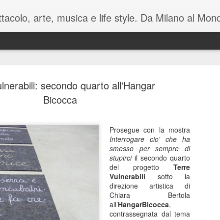
pettacolo, arte, musica e life style. Da Milano al M
lnerabili: secondo quarto all'Hangar
Bicocca
Prosegue con la mostra
Battute tag
MAY
Interrogare cio' che ha
7
sul mondo i
smesso per sempre di
stupirci
il secondo quarto
Manzoni C
del progetto
Terre
Vulnerabili
sotto la
Luca Barb
direzione artistica di
Chiara Bertola
di Mamet
all’
HangarBicocca
,
contrassegnata dal tema
November è una macchina co