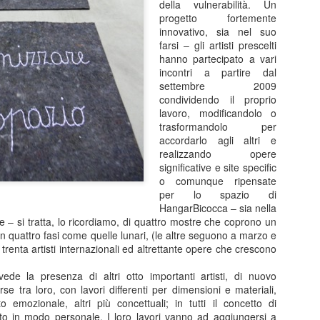
della vulnerabilità. Un
di ritmo continui e riparten
progetto fortemente
colpo ben assestato. Protag
innovativo, sia nel suo
Barbareschi, Simone Colomb
farsi – gli artisti prescelti
anche regista. La commedia
hanno partecipato a vari
umorismo cinico e affilato, 
incontri a partire dal
non lascia spazio alla med
settembre 2009
dell’anno delle elezioni pre
condividendo il proprio
segue il presidente uscente 
lavoro, modificandolo o
rielezione sono minate da u
trasformandolo per
scarsi e dalla minaccia di 
accordarlo agli altri e
realizzando opere
significative e site specific
o comunque ripensate
Malinconico -
FEB
per lo spazio di
25
Moderatamente
HangarBicocca – sia nella
felice.....al Manzoni in
e – si tratta, lo ricordiamo, di quattro mostre che coprono un
scena Massimiliano
in quattro fasi come quelle lunari, (le altre seguono a marzo e
i trenta artisti internazionali ed altrettante opere che crescono
Gallo
Dal 24 febbraio all’8 marzo 2026 il
de la presenza di altri otto importanti artisti, di nuovo
Teatro Manzoni di Milano propone
rse tra loro, con lavori differenti per dimensioni e materiali,
MALINCONICO – Moderatamente
o emozionale, altri più concettuali; in tutti il concetto di
felice, il nuovo progetto teatrale
nato in modo personale. I loro lavori vanno ad aggiungersi a