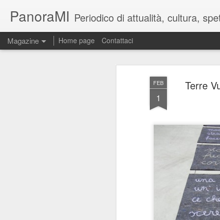
PanoraMI
Periodico di attualità, cultura, s
Magazine
Home page
Contattaci
Terre Vu
FEB
1