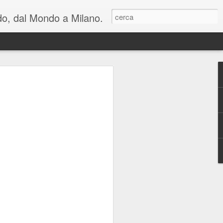
ondo, dal Mondo a Milano.
lienti e una riflessione
n cui viviamo: al
hiara Noschese e
areschi in Novembre
mica perfetta, in due atti, con cambi