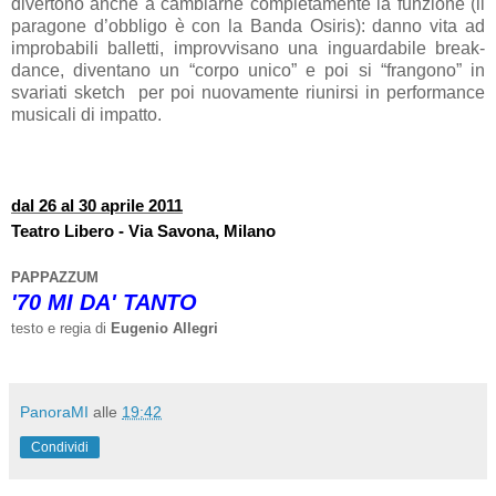
divertono anche a cambiarne completamente la funzione (il
paragone d’obbligo è con la Banda Osiris): danno vita ad
improbabili balletti, improvvisano una inguardabile break-
dance, diventano un “corpo unico” e poi si “frangono” in
svariati sketch per poi nuovamente riunirsi in performance
musicali di impatto.
dal 26 al 30 aprile
2011
Teatro Libero - Via Savona, Milano
PAPPAZZUM
'70 MI DA' TANTO
testo e regia di
Eugenio Allegri
PanoraMI
alle
19:42
Condividi