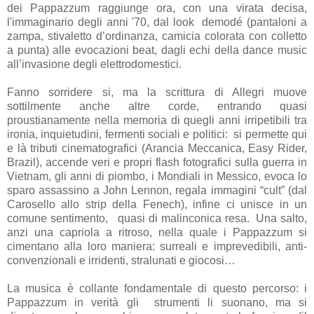
dei Pappazzum raggiunge ora, con una virata decisa,
l'immaginario degli anni '70, dal look demodé (pantaloni a
zampa, stivaletto d’ordinanza, camicia colorata con colletto
a punta) alle evocazioni beat, dagli echi della dance music
all’invasione degli elettrodomestici.
Fanno sorridere si, ma la scrittura di Allegri muove
sottilmente anche altre corde, entrando quasi
proustianamente nella memoria di quegli anni irripetibili tra
ironia, inquietudini, fermenti sociali e politici: si permette qui
e là tributi cinematografici (Arancia Meccanica, Easy Rider,
Brazil), accende veri e propri flash fotografici sulla guerra in
Vietnam, gli anni di piombo, i Mondiali in Messico, evoca lo
sparo assassino a John Lennon, regala immagini “cult” (dal
Carosello allo strip della Fenech), infine ci unisce in un
comune sentimento, quasi di malinconica resa. Una salto,
anzi una capriola a ritroso, nella quale i Pappazzum si
cimentano alla loro maniera: surreali e imprevedibili, anti-
convenzionali e irridenti, stralunati e giocosi…
La musica è collante fondamentale di questo percorso: i
Pappazzum in verità gli strumenti li suonano, ma si