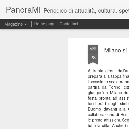
PanoraMI
Periodico di attualità, cultura, s
Magazine
Home page
Contattaci
Milano si 
APR
28
A trenta gironi dall’a
prepara alla tappa fin
l’occasione scalderann
partirà da Torino, ci
giungerà a Milano dom
festa pronta ad assi
toccherà i luoghi simb
Duomo davanti alla 
collaborazione di Rcs 
le prime affissioni. S
tutta la città. Anche 