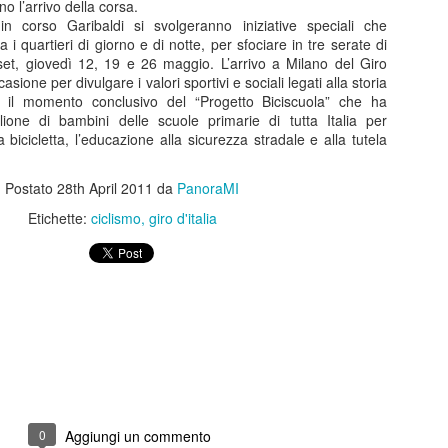
o l’arrivo della corsa.
di ritmo continui e riparten
in corso Garibaldi si svolgeranno iniziative speciali che
colpo ben assestato. Protag
i quartieri di giorno e di notte, per sfociare in tre serate di
Barbareschi, Simone Colomb
set, giovedì 12, 19 e 26 maggio. L’arrivo a Milano del Giro
anche regista. La commedia
casione per divulgare i valori sportivi e sociali legati alla storia
umorismo cinico e affilato, 
 il momento conclusivo del “Progetto Biciscuola” che ha
non lascia spazio alla med
lione di bambini delle scuole primarie di tutta Italia per
dell’anno delle elezioni pre
 bicicletta, l’educazione alla sicurezza stradale e alla tutela
segue il presidente uscente 
rielezione sono minate da u
scarsi e dalla minaccia di 
Postato
28th April 2011
da
PanoraMI
Etichette:
ciclismo
giro d'italia
Malinconico -
FEB
25
Moderatamente
felice.....al Manzoni in
scena Massimiliano
Gallo
Dal 24 febbraio all’8 marzo 2026 il
Teatro Manzoni di Milano propone
MALINCONICO – Moderatamente
felice, il nuovo progetto teatrale
0
Aggiungi un commento