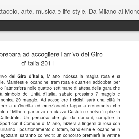
pettacolo, arte, musica e life style. Da Milano al M
prepara ad accogliere l'arrivo del Giro
d'Italia 2011
rrivo del
Giro d’Italia
, Milano indossa la maglia rosa e si
ale. Manifesti e locandine, tram rosa e quartieri addobbati per
Battute tag
MAY
o l’atmosfera nelle quattro settimane di attesa della gara che
7
sul mondo i
ttà simbolo dell’Unità d’Italia, sabato prossimo 7 maggio e
enica 29 maggio. Ad accogliere i ciclisti sarà una città in
Manzoni C
stere a un’inedita ed emozionante tappa a cronometro che
olo di Milano: partenza da piazza Castello e arrivo in piazza
Luca Barb
Cattedrale. Un percorso che già da domani, complice la
Sport con il Comune di Milano, inizierà a tingersi di rosa con
di Mamet
eguiranno il posizionamento di totem, bandierine e locandine in
i negozianti saranno coinvolti: un concorso premierà le vetrine
November è una macchina co