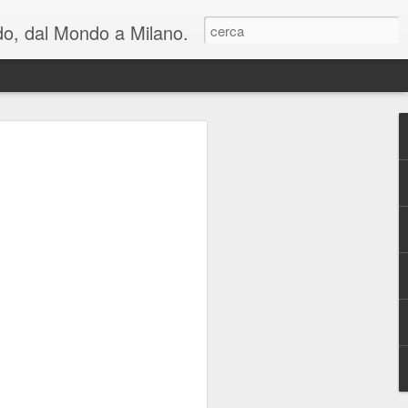
ondo, dal Mondo a Milano.
lienti e una riflessione
n cui viviamo: al
hiara Noschese e
areschi in Novembre
mica perfetta, in due atti, con cambi