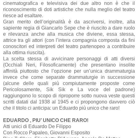
cinematografica e televisiva dei due altro non è che il
riconoscimento di doti artistiche che nulla meglio del teatro
riesce ad esaltare.
Gran merito dell’originalità è da ascriversi, inoltre, alla
sapiente regia di Giancarlo Sepe che è riuscito a dare ruolo
e rilevanza anche alla musica che diviene, essa stessa,
attrice tra gli attori (con l’intera compagnia composta da fini
conoscitori ed interpreti del teatro partenopeo a contribuire
alla ottima riuscita).
La scelta stessa di avvicinare personaggi di atti diversi
(Occhiali Neri, Filosoficamente) che presentano insolite
affinità piuttosto che l’opzione per un’unica drammaturgia
invece che come separate drammaturgie in successione
(alcune delle quali più compiutamente proposte come
Pericolosamente, Sik Sik e La voce del padrone)
raggiungono lo scopo di riproporre sotto nuova veste questi
scritti datati dal 1938 al 1945 e ci propongono davvero ciò
che il titolo ci anticipa: un Eduardo più unico che raro!
EDUARDO , PIU’ UNICO CHE RARO!
Atti unici di Eduardo De Filippo
Con Rocco Papaleo, Giovanni Esposito