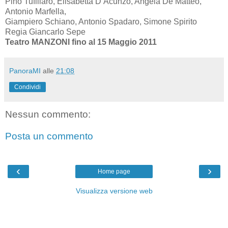
Pino Tufillaro, Elisabetta D’Acunzo, Angela De Matteo,
Antonio Marfella,
Giampiero Schiano, Antonio Spadaro, Simone Spirito
Regia Giancarlo Sepe
Teatro MANZONI fino al 15 Maggio 2011
PanoraMI
alle
21:08
Condividi
Nessun commento:
Posta un commento
‹
›
Home page
Visualizza versione web