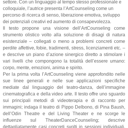
settore. Con un linguaggio al tempo stesso professionale e
colloquiale, l’autrice presenta l’ArtCounseling come un
percorso di ricerca di senso, liberazione emotiva, sviluppo
dei potenziali creativi ed aumento di consapevolezza.
Il testo propone una visione dell’ArtCounseling come
strumento olistico volto alla soluzione di disagi di natura
esistenziale – collegati o meno a problemi concreti come
perdite affettive, fobie, tradimenti, stress, licenziamenti etc. –
e descrive un piano d’azione sinergico diretto a stimolare i
vari livelli che compongono la totalità dell’essere umano:
corpo, mente, emozioni, anima e spirito.
Per la prima volta l’ArtCounseling viene approfondito nelle
sue linee generali e nelle sue applicazioni specifiche
mediate dal linguaggio del teatro-danza, dell’immagine
cinematografica e della video arte. Il testo offre uno sguardo
sui principali metodi di videoterapia e di racconto per
immagini; indaga il teatro di Pippo Delbono, di Pina Baush,
dell’Odin Theatre e del Living Theater e ne scorge le
influenze sul TheaterDanceCounseling; descrive
dettagliatamente casi concreti svolti in sessioni individuali,