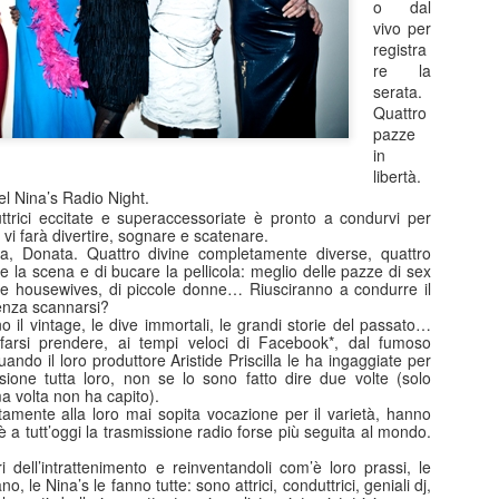
o dal
di ritmo continui e riparten
vivo per
colpo ben assestato. Protag
registra
Barbareschi, Simone Colomb
re la
anche regista. La commedia
serata.
umorismo cinico e affilato, 
Quattro
non lascia spazio alla med
pazze
dell’anno delle elezioni pre
in
segue il presidente uscente 
libertà.
rielezione sono minate da u
del Nina’s Radio Night.
scarsi e dalla minaccia di 
ttrici eccitate e superaccessoriate è pronto a condurvi per
i farà divertire, sognare e scatenare.
a, Donata. Quattro divine completamente diverse, quattro
e la scena e di bucare la pellicola: meglio delle pazze di sex
Malinconico -
ate housewives, di piccole donne… Riusciranno a condurre il
FEB
enza scannarsi?
25
Moderatamente
o il vintage, le dive immortali, le grandi storie del passato…
felice.....al Manzoni in
arsi prendere, ai tempi veloci di Facebook*, dal fumoso
ando il loro produttore Aristide Priscilla le ha ingaggiate per
scena Massimiliano
ione tutta loro, non se lo sono fatto dire due volte (solo
Gallo
a volta non ha capito).
amente alla loro mai sopita vocazione per il varietà, hanno
Dal 24 febbraio all’8 marzo 2026 il
è a tutt’oggi la trasmissione radio forse più seguita al mondo.
Teatro Manzoni di Milano propone
MALINCONICO – Moderatamente
 dell’intrattenimento e reinventandoli com’è loro prassi, le
felice, il nuovo progetto teatrale
o, le Nina’s le fanno tutte: sono attrici, conduttrici, geniali dj,