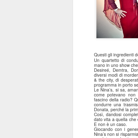
Questi gli ingredienti 
Un quartetto di condu
mano in uno show che v
Desireé, Demtra, Dor
diversi modi di morder
& the city, di desper
programma in porto s
Le Nina’s, si sa, aman
come potevano non f
fascino della radio? Qu
condurre una trasmiss
Donata, perché la prim
Così, dandosi complet
dato vita a quella che 
E non è un caso.
Giocando con i generi
Nina’s non si risparmian