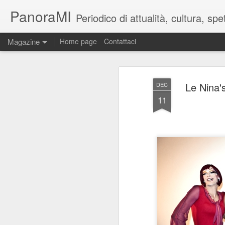
PanoraMI
Periodico di attualità, cultura, s
Magazine
Home page
Contattaci
Le Nina'
DEC
11