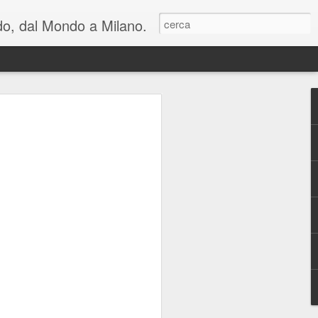
ondo, dal Mondo a Milano.
lienti e una riflessione
n cui viviamo: al
hiara Noschese e
areschi in Novembre
mica perfetta, in due atti, con cambi