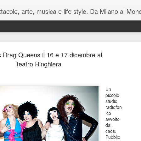
pettacolo, arte, musica e life style. Da Milano al M
s Drag Queens il 16 e 17 dicembre al
Teatro Ringhiera
Battute tag
MAY
Un
7
sul mondo i
piccolo
studio
Manzoni C
radiofon
ico
Luca Barb
avvolto
dal
di Mamet
caos.
Pubblic
November è una macchina co