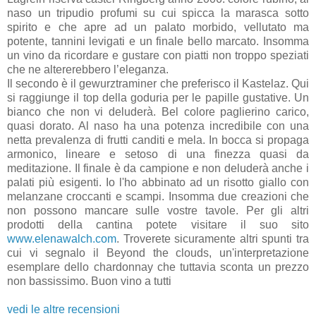
naso un tripudio profumi su cui spicca la marasca sotto
spirito e che apre ad un palato morbido, vellutato ma
potente, tannini levigati e un finale bello marcato. Insomma
un vino da ricordare e gustare con piatti non troppo speziati
che ne altererebbero l’eleganza.
Il secondo è il gewurztraminer che preferisco il Kastelaz. Qui
si raggiunge il top della goduria per le papille gustative. Un
bianco che non vi deluderà. Bel colore paglierino carico,
quasi dorato. Al naso ha una potenza incredibile con una
netta prevalenza di frutti canditi e mela. In bocca si propaga
armonico, lineare e setoso di una finezza quasi da
meditazione. Il finale è da campione e non deluderà anche i
palati più esigenti. Io l'ho abbinato ad un risotto giallo con
melanzane croccanti e scampi. Insomma due creazioni che
non possono mancare sulle vostre tavole. Per gli altri
prodotti della cantina potete visitare il suo sito
www.elenawalch.com
. Troverete sicuramente altri spunti tra
cui vi segnalo il Beyond the clouds, un'interpretazione
esemplare dello chardonnay che tuttavia sconta un prezzo
non bassissimo. Buon vino a tutti
vedi le altre recensioni