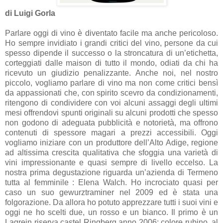
di Luigi Gorla
Parlare oggi di vino è diventato facile ma anche pericoloso.
Ho sempre invidiato i grandi critici del vino, persone da cui
spesso dipende il successo o la stroncatura di un’etichetta,
corteggiati dalle maison di tutto il mondo, odiati da chi ha
ricevuto un giudizio penalizzante. Anche noi, nel nostro
piccolo, vogliamo parlare di vino ma non come critici bensì
da appassionati che, con spirito scevro da condizionamenti,
ritengono di condividere con voi alcuni assaggi degli ultimi
mesi offrendovi spunti originali su alcuni prodotti che spesso
non godono di adeguata pubblicità e notorietà, ma offrono
contenuti di spessore magari a prezzi accessibili. Oggi
vogliamo iniziare con un produttore dell’Alto Adige, regione
ad altissima crescita qualitativa che sfoggia una varietà di
vini impressionante e quasi sempre di livello eccelso. La
nostra prima degustazione riguarda un’azienda di Termeno
tutta al femminile : Elena Walch. Ho incrociato quasi per
caso un suo gewurztraminer nel 2009 ed è stata una
folgorazione. Da allora ho potuto apprezzare tutti i suoi vini e
oggi ne ho scelti due, un rosso e un bianco. Il primo è un
Lagrein riserva castel Ringberg anno 2006: colore rubino, al