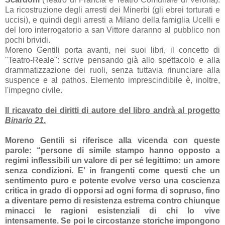
La ricostruzione degli arresti dei Minerbi (gli ebrei torturati e
uccisi), e quindi degli arresti a Milano della famiglia Ucelli e
del loro interrogatorio a san Vittore daranno al pubblico non
pochi brividi.
Moreno Gentili porta avanti, nei suoi libri, il concetto di
"Teatro-Reale": scrive pensando già allo spettacolo e alla
drammatizzazione dei ruoli, senza tuttavia rinunciare alla
suspence e al pathos. Elemento imprescindibile è, inoltre,
l'impegno civile.
Il ricavato dei diritti di autore del libro andrà al progetto
Binario 21
.
Moreno Gentili
si riferisce alla vicenda con queste
parole: “persone di simile stampo hanno opposto a
regimi inflessibili un valore di per sé legittimo: un amore
senza condizioni. E' in frangenti come questi che un
sentimento puro e potente evolve verso una coscienza
critica in grado di opporsi ad ogni forma di sopruso, fino
a diventare perno di resistenza estrema contro chiunque
minacci le ragioni esistenziali di chi lo vive
intensamente. Se poi le circostanze storiche impongono