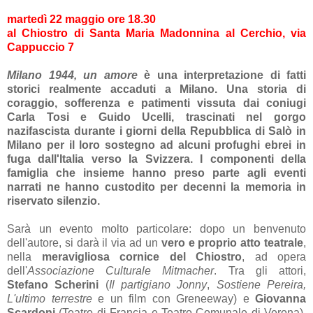
martedì 22 maggio ore 18.30
al Chiostro di Santa Maria Madonnina al Cerchio, via
Cappuccio 7
Milano 1944, un amore
è una interpretazione di fatti
storici realmente accaduti a Milano. Una storia di
coraggio, sofferenza e patimenti vissuta dai coniugi
Carla Tosi e Guido Ucelli
, trascinati nel
gorgo
nazifascista durante i giorni della Repubblica di Salò in
Milano per il loro sostegno ad alcuni profughi ebrei in
fuga dall'Italia verso la Svizzera
. I componenti della
famiglia che insieme hanno preso parte agli eventi
narrati ne hanno custodito per decenni la memoria in
riservato silenzio.
Sarà un evento molto particolare: dopo un benvenuto
dell'autore, si darà il via ad un
vero e proprio atto teatrale
,
nella
meravigliosa cornice del Chiostro
, ad opera
dell'
Associazione Culturale Mitmacher
. Tra gli attori,
Stefano Scherini
(
Il partigiano Jonny
,
Sostiene Pereira,
L'ultimo terrestre
e un film con Greneeway) e
Giovanna
Scardoni
(Teatro di Francia e Teatro Comunale di Verona).