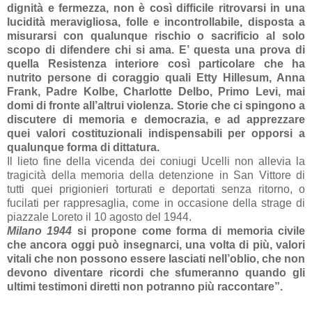
dignità e fermezza, non è così difficile ritrovarsi in una
lucidità meravigliosa, folle e incontrollabile, disposta a
misurarsi con qualunque rischio o sacrificio al solo
scopo di difendere chi si ama. E’ questa una prova di
quella Resistenza interiore così particolare che ha
nutrito persone di coraggio quali Etty Hillesum, Anna
Frank, Padre Kolbe, Charlotte Delbo, Primo Levi, mai
domi di fronte all’altrui violenza. Storie che ci spingono a
discutere di memoria e democrazia, e ad apprezzare
quei valori costituzionali indispensabili per opporsi a
qualunque forma di dittatura.
Il lieto fine della vicenda dei coniugi Ucelli non allevia la
tragicità della memoria della detenzione in San Vittore di
tutti quei prigionieri torturati e deportati senza ritorno, o
fucilati per rappresaglia, come in occasione della strage di
piazzale Loreto il 10 agosto del 1944.
Milano 1944
si propone come forma di memoria civile
che ancora oggi può insegnarci, una volta di più, valori
vitali che non possono essere lasciati nell’oblio, che non
devono diventare ricordi che sfumeranno quando gli
ultimi testimoni diretti non potranno più raccontare
”.