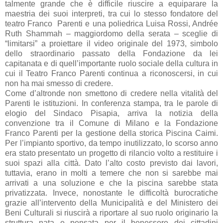
talmente grande che è difficile riuscire a equiparare la
maestria dei suoi interpreti, tra cui lo stesso fondatore del
teatro Franco Parenti e una poliedrica Luisa Rossi, Andrée
Ruth Shammah – maggiordomo della serata – sceglie di
“limitarsi” a proiettare il video originale del 1973, simbolo
dello straordinario passato della Fondazione da lei
capitanata e di quell’importante ruolo sociale della cultura in
cui il Teatro Franco Parenti continua a riconoscersi, in cui
non ha mai smesso di credere.
Come d’altronde non smettono di credere nella vitalità del
Parenti le istituzioni. In conferenza stampa, tra le parole di
elogio del Sindaco Pisapia, arriva la notizia della
convenzione tra il Comune di Milano e la Fondazione
Franco Parenti per la gestione della storica Piscina Caimi.
Per l’impianto sportivo, da tempo inutilizzato, lo scorso anno
era stato presentato un progetto di rilancio volto a restituire i
suoi spazi alla città. Dato l’alto costo previsto dai lavori,
tuttavia, erano in molti a temere che non si sarebbe mai
arrivati a una soluzione e che la piscina sarebbe stata
privatizzata. Invece, nonostante le difficoltà burocratiche
grazie all’intervento della Municipalità e del Ministero dei
Beni Culturali si riuscirà a riportare al suo ruolo originario la
struttura nata e pensata per il benessere dei cittadini