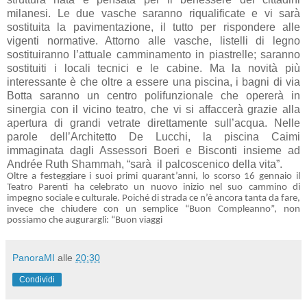
milanesi. Le due vasche saranno riqualificate e vi sarà
sostituita la pavimentazione, il tutto per rispondere alle
vigenti normative. Attorno alle vasche, listelli di legno
sostituiranno l’attuale camminamento in piastrelle; saranno
sostituiti i locali tecnici e le cabine. Ma la novità più
interessante è che oltre a essere una piscina, i bagni di via
Botta saranno un centro polifunzionale che opererà in
sinergia con il vicino teatro, che vi si affaccerà grazie alla
apertura di grandi vetrate direttamente sull’acqua. Nelle
parole dell’Architetto De Lucchi, la piscina Caimi
immaginata dagli Assessori Boeri e Bisconti insieme ad
Andrée Ruth Shammah, “sarà il palcoscenico della vita”.
Oltre a festeggiare i suoi primi quarant’anni, lo scorso 16 gennaio il
Teatro Parenti ha celebrato un nuovo inizio nel suo cammino di
impegno sociale e culturale. Poiché di strada ce n’è ancora tanta da fare,
invece che chiudere con un semplice “Buon Compleanno”, non
possiamo che augurargli: “Buon viaggi
PanoraMI
alle
20:30
Condividi