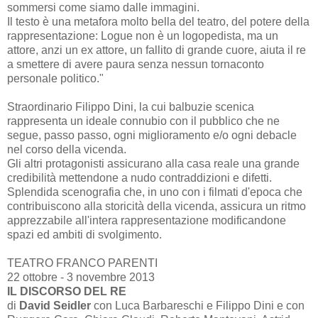
sommersi come siamo dalle immagini.
Il testo è una metafora molto bella del teatro, del potere della
rappresentazione:
Logue
non è un logopedista, ma un
attore, anzi un ex attore, un fallito di grande cuore, aiuta il re
a smettere di avere paura senza nessun tornaconto
personale politico."
Straordinario Filippo Dini, la cui balbuzie scenica
rappresenta un ideale connubio con il pubblico che ne
segue, passo passo, ogni miglioramento e/o ogni debacle
nel corso della vicenda.
Gli altri protagonisti assicurano alla casa reale una grande
credibilità mettendone a nudo contraddizioni e difetti.
Splendida scenografia che, in uno con i filmati d'epoca che
contribuiscono alla storicità della vicenda, assicura un ritmo
apprezzabile all'intera rappresentazione modificandone
spazi ed ambiti di svolgimento.
TEATRO FRANCO PARENTI
22 ottobre - 3 novembre 2013
IL DISCORSO DEL RE
di
David
Seidler
c
on
Luca Barbareschi
e Filippo Dini
e con