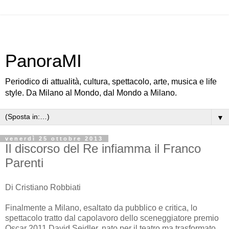
PanoraMI
Periodico di attualità, cultura, spettacolo, arte, musica e life
style. Da Milano al Mondo, dal Mondo a Milano.
▼
venerdì 25 ottobre 2013
Il discorso del Re infiamma il Franco
Parenti
Di Cristiano Robbiati
Finalmente a Milano, esaltato da pubblico e critica, lo
spettacolo tratto dal capolavoro dello sceneggiatore premio
Oscar 2011 David
Seidler
, nato per il teatro ma trasformato,