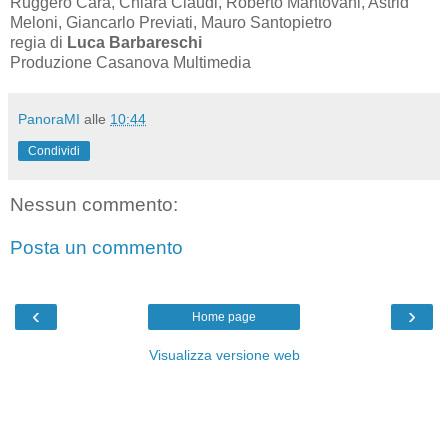
Ruggero Cara, Chiara
Claudi
, Roberto Mantovani,
Astrid
Meloni,
Gian
carlo
Previati
, Mauro
Santopietro
r
egia di
Luca Barbareschi
P
roduzione Casanova Multimedia
PanoraMI
alle
10:44
Condividi
Nessun commento:
Posta un commento
‹
›
Home page
Visualizza versione web