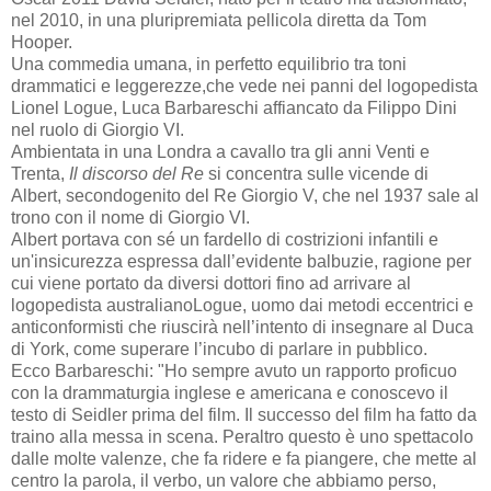
nel 2010, in una pluripremiata pellicola diretta da Tom
Hooper
.
Una commedia umana, in perfetto equilibrio tra toni
drammatici e leggerezze,che vede nei panni del logopedista
Lionel
Logue
, Luca Barbareschi affiancato da Filippo Dini
nel ruolo di Giorgio
VI
.
Ambientata in una Londra a cavallo tra gli anni Venti e
Trenta,
Il discorso del Re
si concentra sulle vicende di
Albert, secondogenito del Re Giorgio V, che nel 1937 sale al
trono con il nome di Giorgio
VI
.
Albert portava con sé un fardello di costrizioni infantili e
un'insicurezza espressa dall’evidente balbuzie, ragione per
cui viene portato da diversi dottori fino ad arrivare al
logopedista australiano
Logue
, uomo dai metodi eccentrici e
anticonformisti che riuscirà nell’intento di insegnare al Duca
di York, come superare l’incubo di parlare in pubblico.
Ecco Barbareschi: "Ho sempre avuto un rapporto proficuo
con la drammaturgia inglese e americana e conoscevo il
testo di
Seidler
prima del film. Il successo del film ha fatto da
traino alla messa in scena. Peraltro questo è uno spettacolo
dalle molte valenze, che fa ridere e fa piangere, che mette al
centro la parola, il verbo, un valore che abbiamo perso,