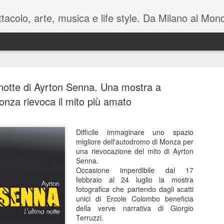
pettacolo, arte, musica e life style. Da Milano al M
 notte di Ayrton Senna. Una mostra a
nza rievoca il mito più amato
Difficile immaginare uno spazio
Battute tag
MAY
migliore dell'autodromo di Monza per
7
sul mondo i
una rievocazione del mito di Ayrton
Senna.
Manzoni C
Occasione imperdibile dal 17
febbraio al 24 luglio la mostra
Luca Barb
fotografica che partendo dagli scatti
unici di Ercole Colombo beneficia
di Mamet
della verve narrativa di Giorgio
Terruzzi.
November è una macchina co