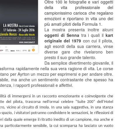
Oltre 100 le fotografie e vari oggetti
di ritmo continui e riparten
della vita professionale del
colpo ben assestato. Protag
campionissimo carioca che regalano
Barbareschi, Simone Colomb
emozioni e riportano in vita uno dei
anche regista. La commedia
più amati piloti della Formula 1.
umorismo cinico e affilato, 
La mostra presenta inoltre alcuni
non lascia spazio alla med
oggetti di Senna
tra i quali il
kart
dell’anno delle elezioni pre
originale del 1979
con cui il pilota,
segue il presidente uscente 
agli esordi della sua carriera, vinse
rielezione sono minate da u
diverse gare che rivelarono ben
scarsi e dalla minaccia di 
presto il suo grande talento.
Da semplice divertimento giovanile, il
asforma rapidamente nella sua vera ragione di vita. Le corse
ntano per Ayrton un mezzo per esprimersi e per andare oltre.
Malinconico -
FEB
nabile, ma anche un sentimento contrastante che spesso ha
25
Moderatamente
stenza, i rapporti professionali e affettivi.
felice.....al Manzoni in
scena Massimiliano
ibilità di immergersi in un racconto emozionante e coinvolgente che
Gallo
te del pilota, trascorsa nell’ormai celebre “Suite 200” dell’Hotel
ro, vicino al circuito di Imola.
In una sala suggestiva, in una stanza
Dal 24 febbraio all’8 marzo 2026 il
spazio, i visitatori potranno condividere le sensazioni, le riflessioni di
Teatro Manzoni di Milano propone
ri
dalla quale emerge il ritratto inedito di un campione, ma anche e
MALINCONICO – Moderatamente
na particolarmente sensibile, la cui scomparsa ha lasciato un vuoto
felice, il nuovo progetto teatrale