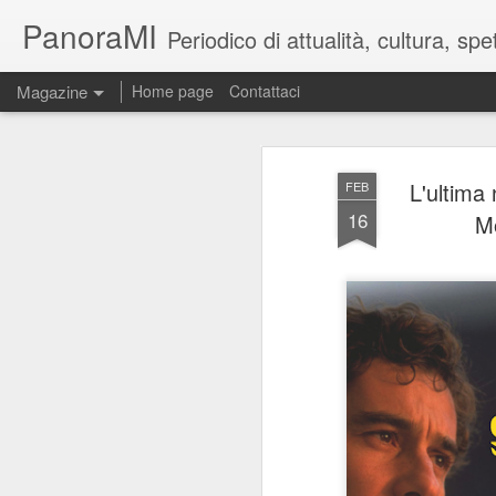
PanoraMI
Periodico di attualità, cultura, s
Magazine
Home page
Contattaci
L'ultima
FEB
16
Mo