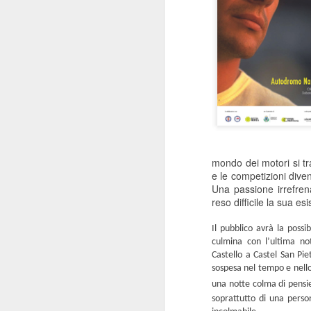
mondo dei motori si tr
e le competizioni dive
Una passione irrefre
reso difficile la sua esi
Il pubblico avrà la poss
culmina con l’ultima not
Castello a Castel San Piet
sospesa nel tempo e nello 
una notte colma di pensie
soprattutto di una perso