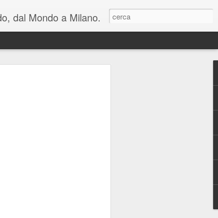
ondo, dal Mondo a Milano.
lienti e una riflessione
n cui viviamo: al
hiara Noschese e
areschi in Novembre
mica perfetta, in due atti, con cambi