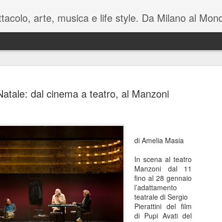
pettacolo, arte, musica e life style. Da Milano al M
Natale: dal cinema a teatro, al Manzoni
Battute tag
MAY
di Amelia Masia
7
sul mondo i
In scena al teatro
Manzoni C
Manzoni dal 11
fino al 28 gennaio
Luca Barb
l’adattamento
teatrale di Sergio
di Mamet
Pierattini del film
di Pupi Avati del
November è una macchina co