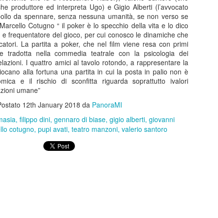
tratto dalla serie di romanzi, scritti
e produttore ed interpreta Ugo) e Gigio Alberti (l’avvocato
Al Manzoni....a
MAR
da Diego De Silva e consacrati al
o pollo da spennare, senza nessuna umanità, se non verso se
20
qualcuno piace caldo!
successo dalla fiction tv
 Marcello Cotugno “ il poker è lo specchio della vita e lo dico
interpretata da Massimiliano Gallo
Dal 17 al 29 marzo 2026 il Teatro
 e frequentatore del gioco, per cui conosco le dinamiche che
che qui, in veste di protagonista
Manzoni di Milano propone A
ocatori. La partita a poker, che nel film viene resa con primi
ma anche di regista, ne ha
QUALCUNO PIACE CALDO, il
ne tradotta nella commedia teatrale con la psicologia dei
ricavato ora, con lo stesso De
progetto teatrale di Geppy
elazioni. I quattro amici al tavolo rotondo, a rappresentare la
Silva, una versione teatrale per
Gleijeses tratto dal celeberrimo
giocano alla fortuna una partita in cui la posta in palio non è
portare sulla viva scena del palco
film del 1959, diretto da Billy
mica e il rischio di sconfitta riguarda soprattutto ivalori
la voce (e il corpo) narrante di un
Wilder ed interpretato da Jack
azioni umane”
Al Carcano arrivano le Olimpiadi con Circles, il
OV
personaggio amato da un vasto
Lemmon, Tony Curtis e Marilyn
6
Viaggio dei Giochi
pubblico
Postato
12th January 2018
da
PanoraMI
Monroe.
IRCLES, IL VIAGGIO DEI GIOCHI animerà il palco del Teatro
masia
filippo dini
gennaro di biase
gigio alberti
giovanni
rcano di Milano.Già in scena a Livigno ad un anno esatto dall'avvio
Nei loro ruoli rispettivamente
llo cotugno
pupi avati
teatro manzoni
valerio santoro
lla competizione a 5 cerchi, lo spettacolo è inserito anche nell’ambito
Giulio Corso, Gianluca Ferrato ed
 Cultural Olympiad, il programma di eventi culturali e artistici legati ai
Euridice Axen guidano un ricco e
ochi Olimpici e Paralimpici di Milano Cortina 2026.
variegato cast di attori in uno
spettacolo che omaggia il genio di
Billy Wilder con un allestimento
originale e travolgente.
All'Arcimboldi il musical su Frida Hahlo, con Drusilla
CT
31
Foer