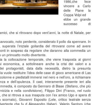
1986,che fece
di ritmo continui e riparten
vincere a Carlo
colpo ben assestato. Protag
delle Piane la
Barbareschi, Simone Colomb
Coppa Volpi ed
anche regista. La commedia
ebbe un grande
umorismo cinico e affilato, 
successo di
non lascia spazio alla med
dell’anno delle elezioni pre
 amici, che si ritrovano dopo vent’anni, la notte di Natale, per
segue il presidente uscente 
rielezione sono minate da u
 avvocato, noto perdente, considerato il pollo da spennare. In
scarsi e dalla minaccia di 
, superata l’iniziale goliardia del ritrovarsi come ad avere
conti in sospeso da regolare che daranno alla commedia un
 un primoatto molto divertente.
ia la collocazione temporale, che viene trasposta ai giorni
Malinconico -
FEB
isi economica, a sottolineare anche la crisi dei valori e a
25
Moderatamente
ei protagonisti, data dalla necessità, dietro la presunta
felice.....al Manzoni in
ia vuole restituire l’idea delle case di gioco americane di Las
scena Massimiliano
olonne e piedistalli immersi nel nero e nell’oro, a richiamare
nza e dell’opulenza. Il cast, interamente presente ieri alla
Gallo
ommedia, è composto da Gennaro di Biase (Stefano, che più
Dal 24 febbraio all’8 marzo 2026 il
amicizia e nella condivisione), Filippo Dini (Franco, nel ruolo
Teatro Manzoni di Milano propone
 che si ritrova a sua insaputa con l’ex amico Ugo e spera di
MALINCONICO – Moderatamente
à scornato), Giovanni Esposito (Lele, critico teatrale senza
felice, il nuovo progetto teatrale
divertente che fu d Alessandro Haber), Valerio Santoro (che