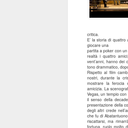
critica.
E’ la storia di quattro
giocare una
partita a poker con un
realtà i quattro amici
vent’anni, hanno dei 
tono drammatico, dopo
Rispetto al film camb
nostri, durante la cr
mostrare la ferocia d
amicizia. La scenograf
Vegas, un tempio con c
il senso della decade
presentazione della c
degli altri crede nell’
che fu di Abatantuono,
riscattarsi, ma rimarr
fortuna, ruolo molto 