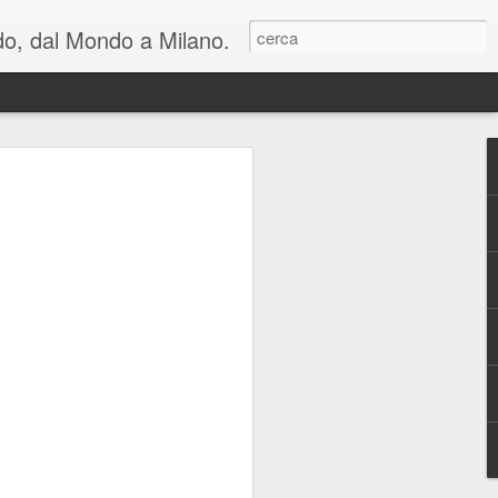
ondo, dal Mondo a Milano.
lienti e una riflessione
n cui viviamo: al
hiara Noschese e
areschi in Novembre
mica perfetta, in due atti, con cambi