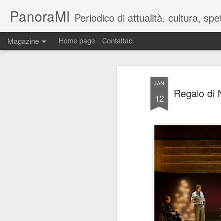
PanoraMI
Periodico di attualità, cultura, s
Magazine
Home page
Contattaci
JAN
Regalo di 
12