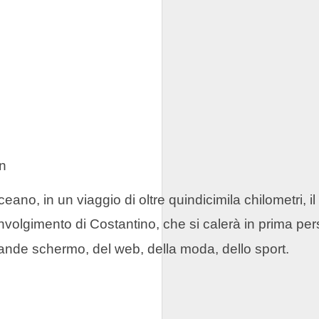
ze spiazzanti, dove ogni battuta è un
onisti dello spettacolo sono Luca
ari e Chiara Noschese, quest'ultima
, scritta da David Mamet, gioca con un
tipico dello stile del drammaturgo, che
iocrità. Ambientata nel novembre
sidenziali negli Stati Uniti, November
Charles Smith, le cui possibilità di
n calo dei consensi, da fondi sempre più
una guerra nucleare imminente.
n 
eano, in un viaggio di oltre quindicimila chilometri, i
nvolgimento di Costantino, che si calerà in prima pers
ande schermo, del web, della moda, dello sport.