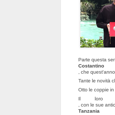
Parte questa ser
Costant
, che quest'anno 
Tante le novità c
Otto le coppie i
Il loro 
, con le sue anti
Tanzania