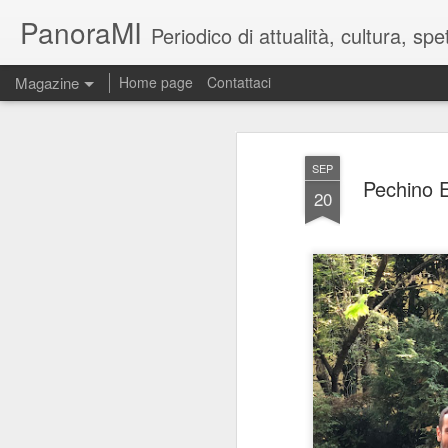
PanoraMI
Periodico di attualità, cultura, s
Magazine
Home page
Contattaci
SEP
Pechino E
20