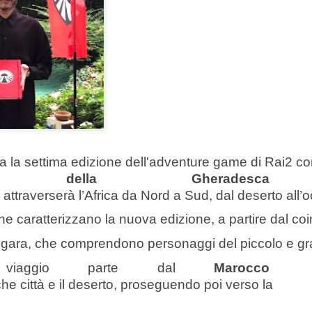
di ritmo continui e riparten
colpo ben assestato. Protag
Barbareschi, Simone Colomb
anche regista. La commedia
umorismo cinico e affilato, 
non lascia spazio alla med
dell’anno delle elezioni pre
segue il presidente uscente 
rielezione sono minate da u
scarsi e dalla minaccia di 
a la settima edizione dell'adventure game di Rai2 co
ino della Gheradesca
Malinconico -
FEB
25
attraverserà l’Africa da Nord a Sud, dal deserto all’oc
Moderatamente
felice.....al Manzoni in
he caratterizzano la nuova edizione, a partire dal coi
scena Massimiliano
n gara, che comprendono personaggi del piccolo e gr
Gallo
Dal 24 febbraio all’8 marzo 2026 il
viaggio parte dal 
Marocco
Teatro Manzoni di Milano propone
che città e il deserto, proseguendo poi verso la 
MALINCONICO – Moderatamente
felice, il nuovo progetto teatrale