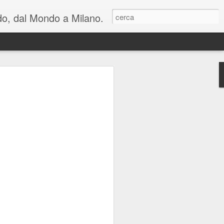
ondo, dal Mondo a Milano.
lienti e una riflessione
n cui viviamo: al
hiara Noschese e
areschi in Novembre
mica perfetta, in due atti, con cambi