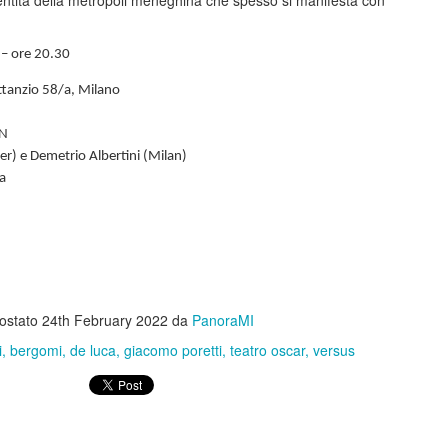
dentità della metropoli meneghina che spesso si manifesta con
di ritmo continui e riparten
colpo ben assestato. Protag
Barbareschi, Simone Colomb
– ore 20.30
anche regista. La commedia
umorismo cinico e affilato, 
tanzio 58/a, Milano
non lascia spazio alla med
dell’anno delle elezioni pre
AN
segue il presidente uscente 
r) e Demetrio Albertini (Milan)
rielezione sono minate da u
a
scarsi e dalla minaccia di 
Malinconico -
FEB
25
Moderatamente
felice.....al Manzoni in
ostato
24th February 2022
da
PanoraMI
scena Massimiliano
Gallo
i
bergomi
de luca
giacomo poretti
teatro oscar
versus
Dal 24 febbraio all’8 marzo 2026 il
Teatro Manzoni di Milano propone
MALINCONICO – Moderatamente
felice, il nuovo progetto teatrale