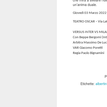
che mira a svelare l’i
un’anima duale.
Giovedì 03 Marzo 2022 
TEATRO OSCAR – Via Lat
VERSUS INTER VS MIL
Con Beppe Bergomi (Inte
Arbitra Massimo De Luc
VAR Giacomo Poretti
Regia Paolo Bignamini
P
Etichette:
albertin