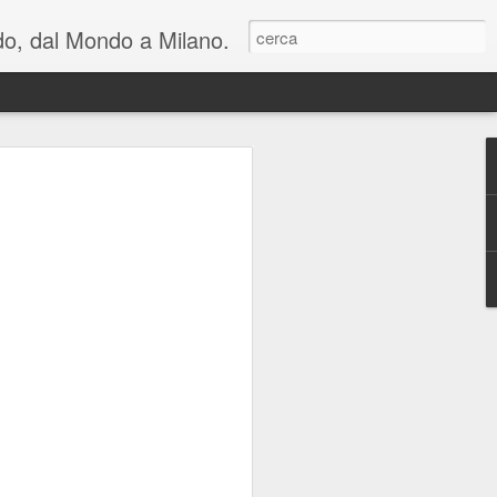
ondo, dal Mondo a Milano.
lienti e una riflessione
n cui viviamo: al
hiara Noschese e
areschi in Novembre
mica perfetta, in due atti, con cambi