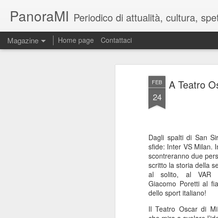
PanoraMI
Periodico di attualità, cultura, s
Magazine
Home page
Contattaci
A Teatro Os
FEB
24
Dagli spalti di San Si
sfide: Inter VS Milan. 
scontreranno due pers
scritto la storia della
al solito, al VAR s
Giacomo Poretti al fi
dello sport italiano!
Il Teatro Oscar di 