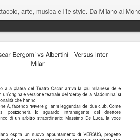
pettacolo, arte, musica e life style. Da Milano al M
car Bergomi vs Albertini - Versus Inter
Milan
Battute tag
MAY
ro alla platea del Teatro Oscar arriva la più milanese delle
7
sul mondo i
In un’originale versione teatrale del ‘derby della Madonnina’ si
onalità che hanno
Manzoni C
 serie A, facendo rivivere gli anni leggendari dei due club. Come
i posizionerà lo sguardo intransigente del direttore
Luca Barb
anco di un arbitro straordinario: Massimo De Luca, la voce
di Mamet
Milano ospita un nuovo appuntamento di VERSUS, progetto
November è una macchina co