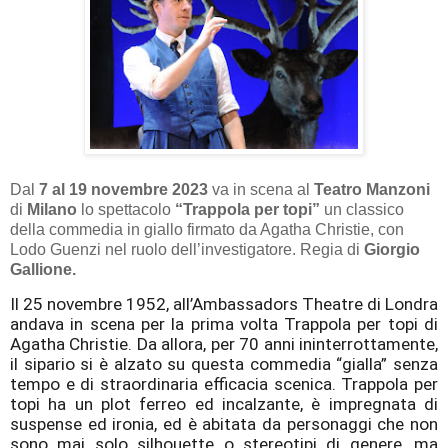
Dal
7 al 19 novembre 2023
va in scena al
Teatro Manzoni
di
Milano
lo spettacolo
“Trappola per topi”
un classico
della commedia in giallo firmato da Agatha Christie, con
Lodo Guenzi nel ruolo dell’investigatore. Regia di
Giorgio
Gallione.
Il 25 novembre 1952, all’Ambassadors Theatre di Londra
andava in scena per la prima volta Trappola per topi di
Agatha Christie. Da allora, per 70 anni ininterrottamente,
il sipario si è alzato su questa commedia “gialla” senza
tempo e di straordinaria efficacia scenica. Trappola per
topi ha un plot ferreo ed incalzante, è impregnata di
suspense ed ironia, ed è abitata da personaggi che non
sono mai solo silhouette o stereotipi di genere, ma